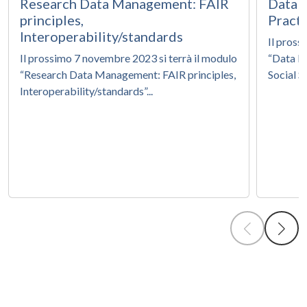
Research Data Management: FAIR
Data 
principles,
Practi
Interoperability/standards
Il pross
Il prossimo 7 novembre 2023 si terrà il modulo
“Data M
“Research Data Management: FAIR principles,
Social Sc
Interoperability/standards”...