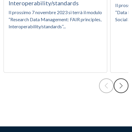
Interoperability/standards
Il pross
Il prossimo 7 novembre 2023 si terrà il modulo
“Data M
“Research Data Management: FAIR principles,
Social Sc
Interoperability/standards”...